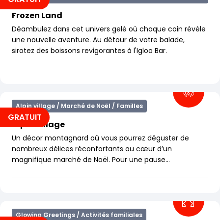
Frozen Land
Déambulez dans cet univers gelé où chaque coin révèle
une nouvelle aventure. Au détour de votre balade,
sirotez des boissons revigorantes à l'Igloo Bar.
Alpin village / Marché de Noël / Familles
GRATUIT
Alpin Village
Un décor montagnard où vous pourrez déguster de
nombreux délices réconfortants au cœur d’un
magnifique marché de Noël. Pour une pause
gourmande, arrêtez-vous au P'tit Montagnard et
savourez une délicieuse fondue au fromage.
Glowing Greetings / Activités familiales