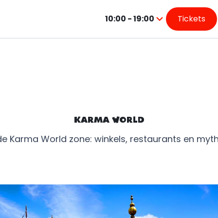
10:00 - 19:00
Tickets
Druk
op
Enter
om
de
kalender
te
openen
KARMA WORLD
e Karma World zone: winkels, restaurants en mythi