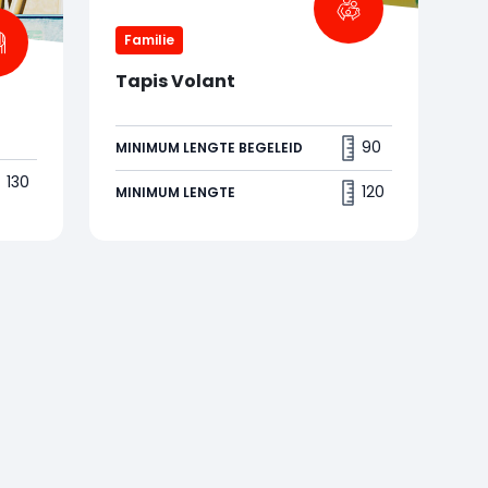
Familie
Tapis Volant
Vlieg mee op het Vliegend Tapijt
90
MINIMUM LENGTE BEGELEID
voor een magische ervaring over de
130
woestijn! Een zwevend gevoel en
120
MINIMUM LENGTE
gegarandeerd plezier voor het hele
gezin.