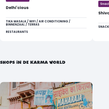
Snack
Delhi'cious
Shiv
Shiva'
TIKA MASALA / WIFI / AIR CONDITIONING /
BINNENZAAL / TERRAS
een zo
SNACK
en ko
RESTAURANTS
SHOPS IN DE KARMA WORLD