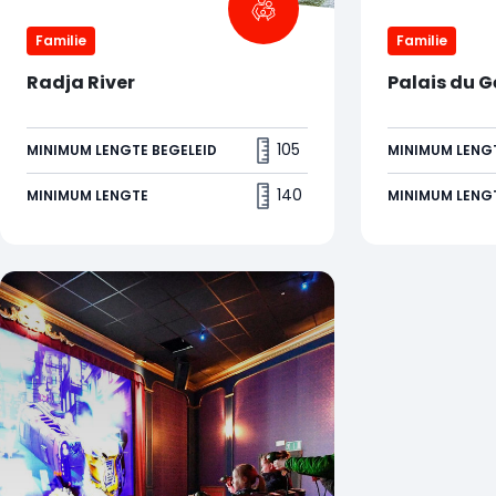
Familie
Familie
Radja River
Palais du G
De geesten Z
105
MINIMUM LENGTE BEGELEID
MINIMUM LENGT
nemen je mee 
magie en illu
140
MINIMUM LENGTE
MINIMUM LENG
attractie waa
proef wordt g