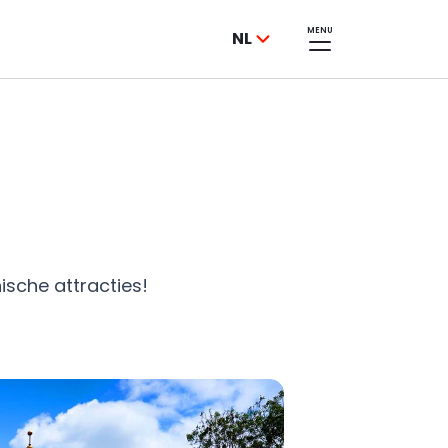
MENU
NL
sche attracties!