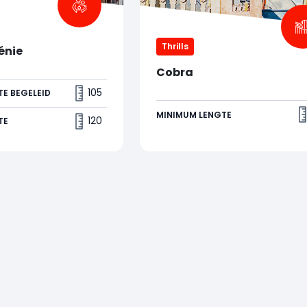
Thrills
énie
Cobra
anzar en Babas
105
E BEGELEID
op een reis vol
sies! Een meeslepende
MINIMUM LENGTE
120
TE
r je waarneming op de
esteld.