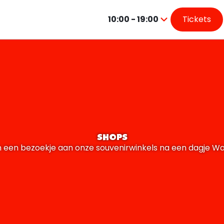
10:00 - 19:00
Tickets
Druk
op
Enter
om
de
kalender
te
openen
SHOPS
in een bezoekje aan onze souvenirwinkels na een dagje Wa