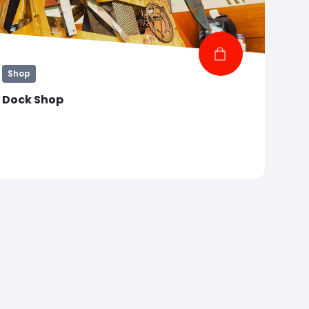
Shop
Dock Shop
Wees trots dat je de mysterieuze diepten van
DocWorld hebt verkend en de priemende blik van
haaien hebt ontmoet… neem een uniek
aandenken mee om dit buitengewone
wateravontuur te vereeuwigen.