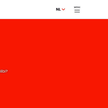
MENU
NL
libi?