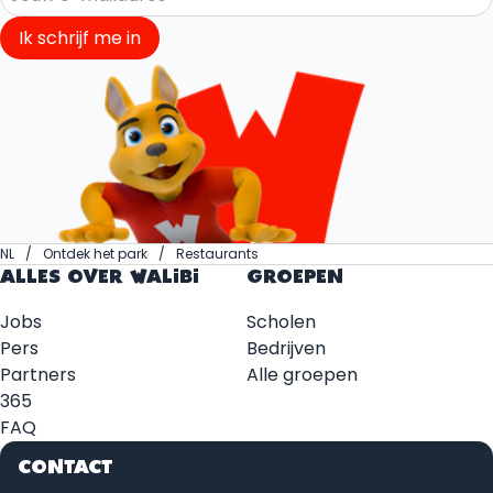
Ik schrijf me in
NL
Ontdek het park
Restaurants
ALLES OVER WALIBI
GROEPEN
Jobs
Scholen
Pers
Bedrijven
Partners
Alle groepen
365
FAQ
CONTACT