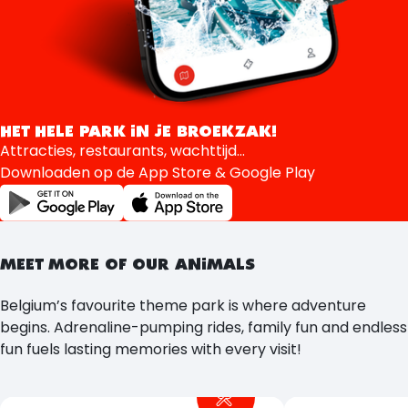
HET HELE PARK IN JE BROEKZAK!
Attracties, restaurants, wachttijd...
Downloaden op de App Store & Google Play
MEET MORE OF OUR ANIMALS
Belgium’s favourite theme park is where adventure
begins. Adrenaline-pumping rides, family fun and endless
fun fuels lasting memories with every visit!