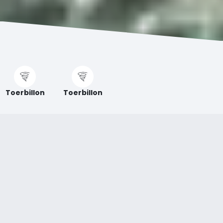
Toerbillon
Toerbillon
OVER HET ONTSPANNINGSBAD
Het ontspanningsbad heeft alles om tot rust te komen.
Geniet van de bubbelbaden of laat je meevoeren door
de stroom.
Toegankelijkheid