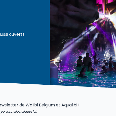
aussi ouverts
newsletter de Walibi Belgium et Aqualibi !
s personnelles,
cliquez ici
.