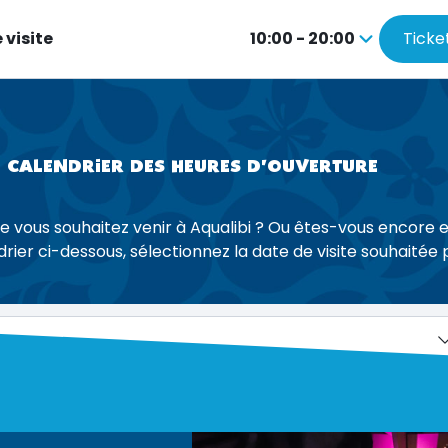
 visite
10:00 - 20:00
Ticke
Appuyez
sur
la
touche
Entrée
CALENDRIER DES HEURES D'OUVERTURE
pour
accéder
e vous souhaitez venir à Aqualibi ? Ou êtes-vous encore en
au
drier ci-dessous, sélectionnez la date de visite souhaitée 
calendrier