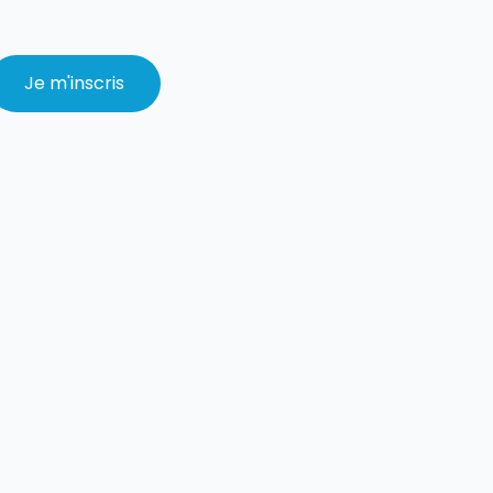
Vos informations ont bien été enregis
Je m'inscris