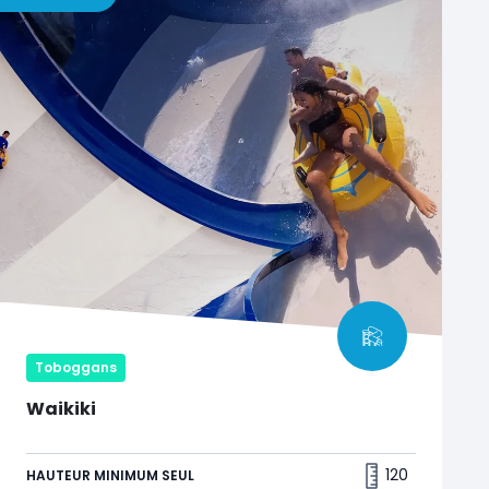
Toboggans
Waikiki
Bravez une vague géante de 18 mètres de haut
pour une ultime montée d'adrénaline !
120
HAUTEUR MINIMUM SEUL