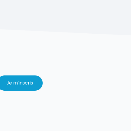
MERCI !
Vos informations ont bien été enregis
Je m'inscris