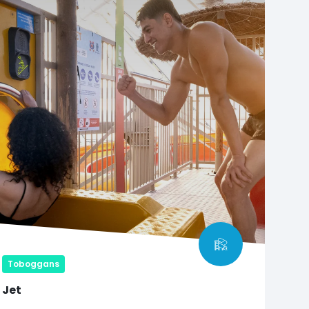
Toboggans
Jet
Une descente aérienne de 47 m !