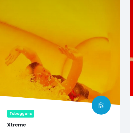
Toboggans
Xtreme
16 m de hauteur et 100 m de descente, à près de