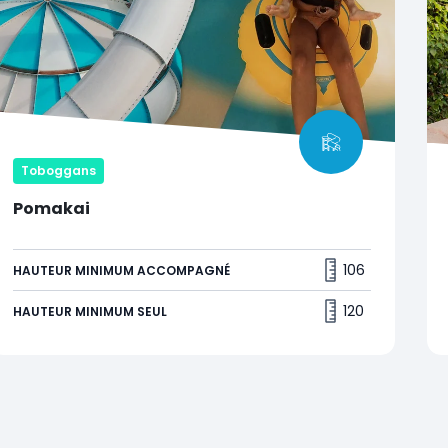
Toboggans
Pomakai
Plongez dans une aventure tourbillonnante à
travers un impressionnant vortex qui vous mènera
106
HAUTEUR MINIMUM ACCOMPAGNÉ
à une descente vertigineuse !
120
HAUTEUR MINIMUM SEUL