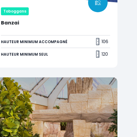
Toboggans
Banzai
Plus qu'un toboggan, affrontez vos proches lors
de
duels de glissades en bouées
incomparables
106
HAUTEUR MINIMUM ACCOMPAGNÉ
dans cette montagne russe aquatique unique en
Europe !
120
HAUTEUR MINIMUM SEUL