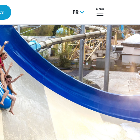
MENU
ts
FR