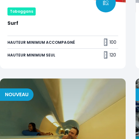
Toboggans
Surf
60 m de frissons garantis dans ce toboggan 100 %
fun !
100
HAUTEUR MINIMUM ACCOMPAGNÉ
120
HAUTEUR MINIMUM SEUL
NOUVEAU