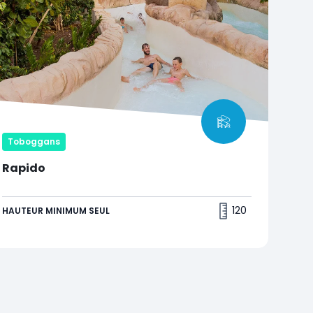
Toboggans
Rapido
Parfois tranquille, parfois carrément féroce, cette
rivière recèle de sensations… surprenantes !
120
HAUTEUR MINIMUM SEUL