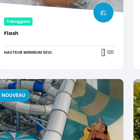
Toboggans
Flash
Aqualibi se rend encore plus Aquasensationnel
avec le toboggan Flash. Vitesse et adrénaline
120
HAUTEUR MINIMUM SEUL
garanties !
NOUVEAU