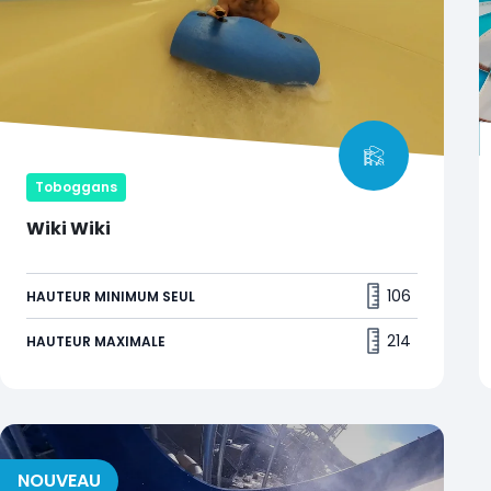
Toboggans
Wiki Wiki
Oserez-vous vous lancer tête baissée dans
une course de tapis côte à côte ?
106
HAUTEUR MINIMUM SEUL
214
HAUTEUR MAXIMALE
NOUVEAU