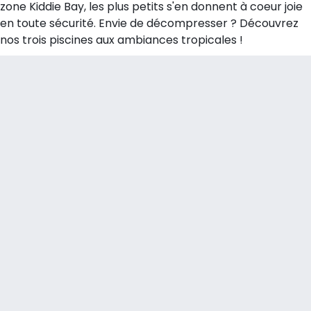
zone Kiddie Bay, les plus petits s'en donnent à coeur joie
en toute sécurité. Envie de décompresser ? Découvrez
nos trois piscines aux ambiances tropicales !
Voir toutes les attractions
Toboggans
NOUVEAU
Wiki Wiki
Oserez-vous vous lancer tête baissée dans une course de ta
HAUTEUR MINIMUM SEUL
HAUTEUR MAXIMALE