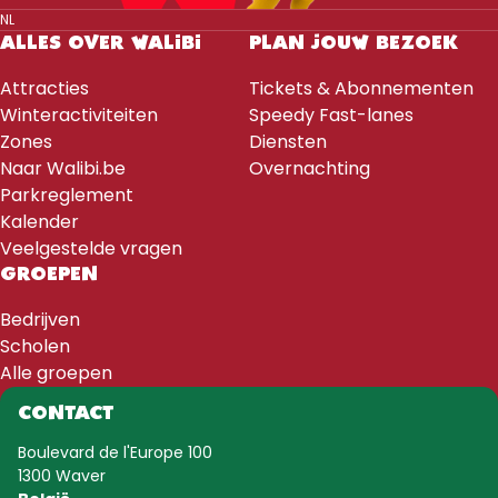
NL
ALLES OVER WALIBI
PLAN JOUW BEZOEK
Attracties
Tickets & Abonnementen
Winteractiviteiten
Speedy Fast-lanes
Zones
Diensten
Naar Walibi.be
Overnachting
Parkreglement
Kalender
Veelgestelde vragen
GROEPEN
Bedrijven
Scholen
Alle groepen
CONTACT
Boulevard de l'Europe 100
1300 Waver